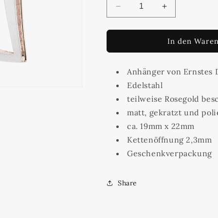
Verringere
Erhöhe
die
die
Menge
Menge
für
für
In den Waren
Ernstes
Ernstes
Design
Design
Anhänger
Anhänger von Ernstes 
Anhänger
aus
aus
Edelstahl
Edelstahl
Edelstahl
teilweise Rosegold bes
AN880
AN880
matt, gekratzt und poli
ca. 19mm x 22mm
Kettenöffnung 2,3mm
Geschenkverpackung
Share