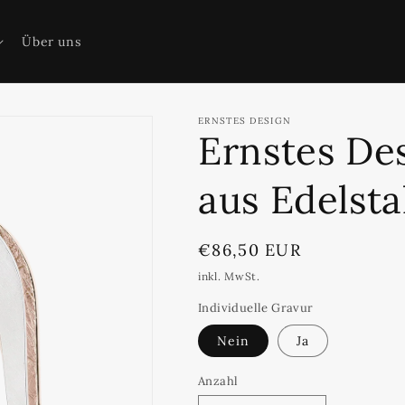
Über uns
ERNSTES DESIGN
Ernstes De
aus Edelst
Normaler
€86,50 EUR
Preis
inkl. MwSt.
Individuelle Gravur
Nein
Ja
Anzahl