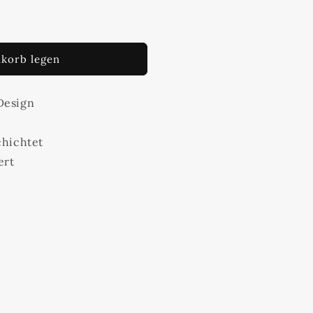
korb legen
Design
chichtet
ert